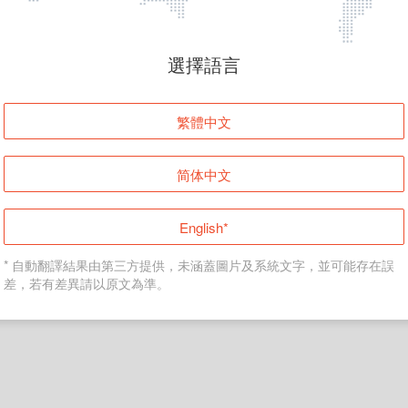
頁面無法顯示
選擇語言
發生錯誤！請登入並再試一次或回到主頁。
繁體中文
登入
简体中文
返回首頁
English*
* 自動翻譯結果由第三方提供，未涵蓋圖片及系統文字，並可能存在誤
差，若有差異請以原文為準。