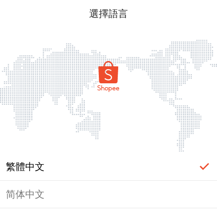
選擇語言
繁體中文
简体中文
頁面無法顯示