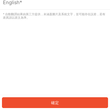
English*
發生錯誤！請登入並再試一次或回到主
頁。
* 自動翻譯結果由第三方提供，未涵蓋圖片及系統文字，並可能存在誤差，若有
差異請以原文為準。
登入
返回首頁
確定
ID: 1773edc021d-0fce-4e2b-b3cb-e35fcaecfb0e