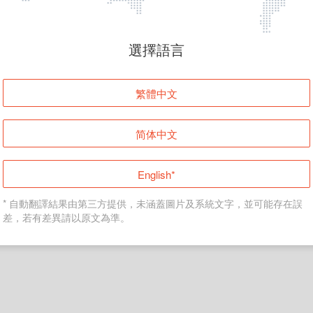
頁面無法顯示
選擇語言
發生錯誤！請登入並再試一次或回到主頁。
繁體中文
登入
简体中文
返回首頁
English*
* 自動翻譯結果由第三方提供，未涵蓋圖片及系統文字，並可能存在誤
差，若有差異請以原文為準。