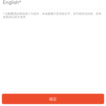
English*
發生錯誤！請登入並再試一次或回到主
頁。
* 自動翻譯結果由第三方提供，未涵蓋圖片及系統文字，並可能存在誤差，若有
差異請以原文為準。
登入
返回首頁
確定
ID: 87663ce2a2d-4abe-4326-98f6-8ae7f944a413