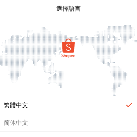
選擇語言
繁體中文
简体中文
頁面無法顯示