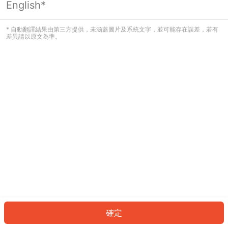
English*
發生錯誤！請登入並再試一次或回到主
頁。
* 自動翻譯結果由第三方提供，未涵蓋圖片及系統文字，並可能存在誤差，若有
差異請以原文為準。
登入
返回首頁
確定
ID: 285e03c6c54-5064-4327-b86f-1ccd31e5cc88