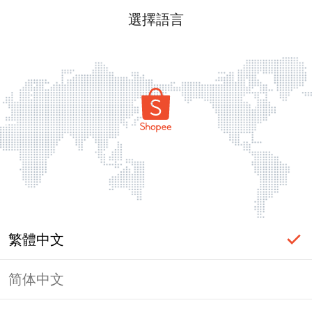
選擇語言
繁體中文
简体中文
頁面無法顯示