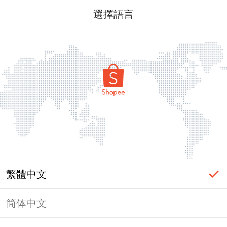
選擇語言
繁體中文
简体中文
頁面無法顯示