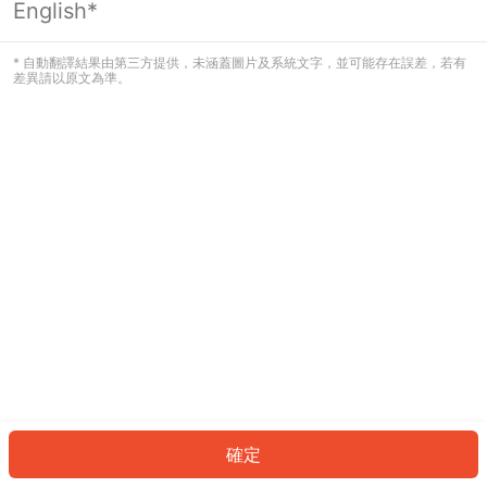
English*
發生錯誤！請登入並再試一次或回到主
頁。
* 自動翻譯結果由第三方提供，未涵蓋圖片及系統文字，並可能存在誤差，若有
差異請以原文為準。
登入
返回首頁
確定
ID: 420b08d0bd9-2d7e-4793-985f-269888dfd6c2