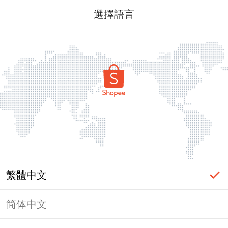
選擇語言
繁體中文
简体中文
頁面無法顯示