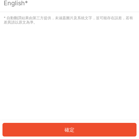
English*
發生錯誤！請登入並再試一次或回到主
頁。
* 自動翻譯結果由第三方提供，未涵蓋圖片及系統文字，並可能存在誤差，若有
差異請以原文為準。
登入
返回首頁
確定
ID: 565c7fcf979-b810-475e-9baf-52d029eef659