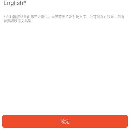
English*
發生錯誤！請登入並再試一次或回到主
頁。
* 自動翻譯結果由第三方提供，未涵蓋圖片及系統文字，並可能存在誤差，若有
差異請以原文為準。
登入
返回首頁
確定
ID: 8340646f73c-72c8-4314-981a-722c640fbb04