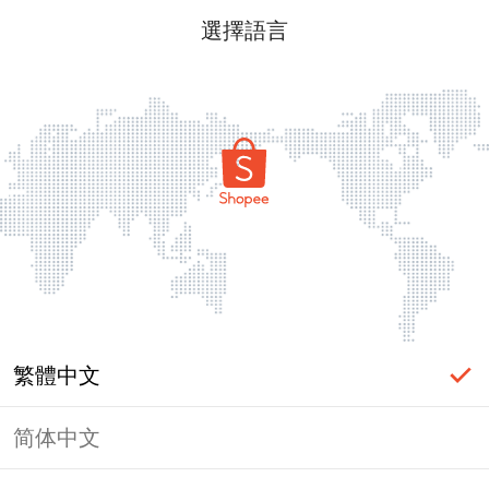
選擇語言
繁體中文
简体中文
頁面無法顯示