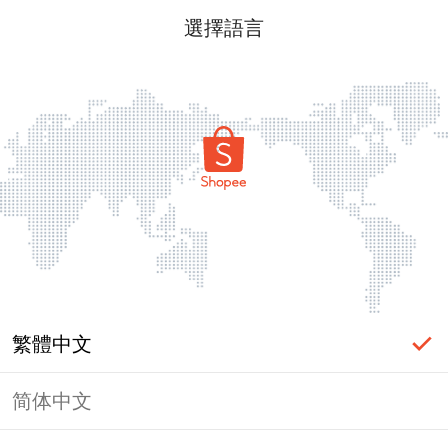
選擇語言
繁體中文
简体中文
頁面無法顯示