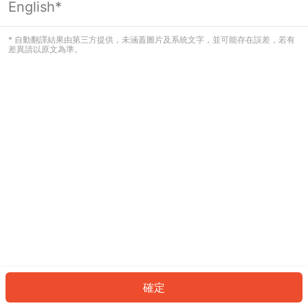
English*
發生錯誤！請登入並再試一次或回到主
頁。
* 自動翻譯結果由第三方提供，未涵蓋圖片及系統文字，並可能存在誤差，若有
差異請以原文為準。
登入
返回首頁
確定
ID: 2069550b1f3-070f-4ce9-b61a-d35cfdfe721f