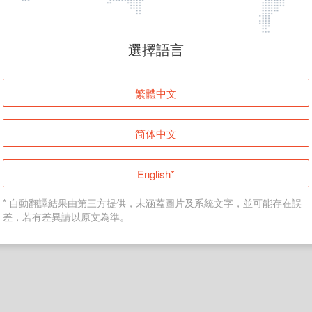
頁面無法顯示
選擇語言
發生錯誤！請登入並再試一次或回到主頁。
繁體中文
登入
简体中文
返回首頁
English*
* 自動翻譯結果由第三方提供，未涵蓋圖片及系統文字，並可能存在誤
差，若有差異請以原文為準。