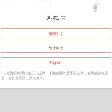
頁面無法顯示
選擇語言
發生錯誤！請登入並再試一次或回到主頁。
繁體中文
登入
简体中文
返回首頁
English*
* 自動翻譯結果由第三方提供，未涵蓋圖片及系統文字，並可能存在誤
差，若有差異請以原文為準。