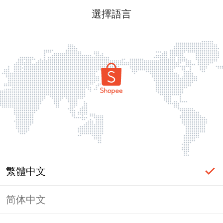
選擇語言
繁體中文
简体中文
頁面無法顯示