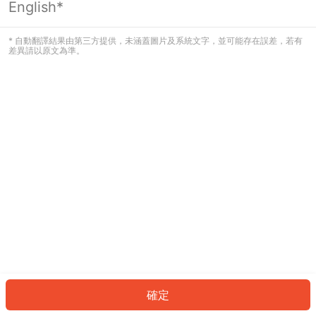
English*
發生錯誤！請登入並再試一次或回到主
頁。
* 自動翻譯結果由第三方提供，未涵蓋圖片及系統文字，並可能存在誤差，若有
差異請以原文為準。
登入
返回首頁
確定
ID: 97310d0ed9d-fb67-43c5-903e-385c73708dc2