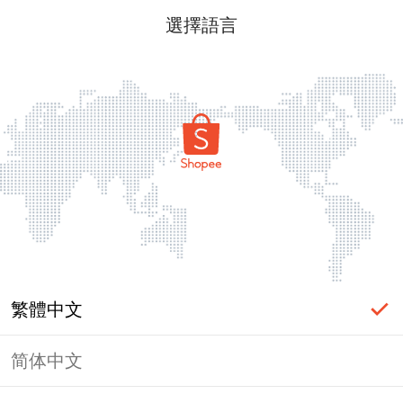
選擇語言
繁體中文
简体中文
頁面無法顯示