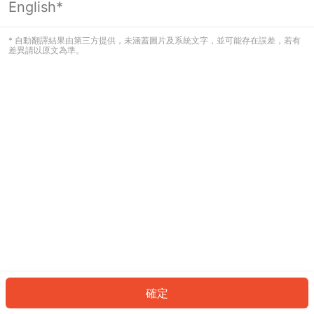
English*
發生錯誤！請登入並再試一次或回到主
頁。
* 自動翻譯結果由第三方提供，未涵蓋圖片及系統文字，並可能存在誤差，若有
差異請以原文為準。
登入
返回首頁
確定
ID: 75152fb9732-26ee-4756-83ff-ab6c7a156d35