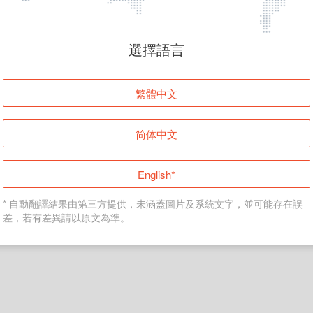
頁面無法顯示
選擇語言
發生錯誤！請登入並再試一次或回到主頁。
繁體中文
登入
简体中文
返回首頁
English*
* 自動翻譯結果由第三方提供，未涵蓋圖片及系統文字，並可能存在誤
差，若有差異請以原文為準。