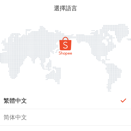
選擇語言
繁體中文
简体中文
頁面無法顯示