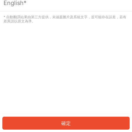
English*
發生錯誤！請登入並再試一次或回到主
頁。
* 自動翻譯結果由第三方提供，未涵蓋圖片及系統文字，並可能存在誤差，若有
差異請以原文為準。
登入
返回首頁
確定
ID: 4742133873e-269c-4d76-8c3b-09ddc2ee5dfc