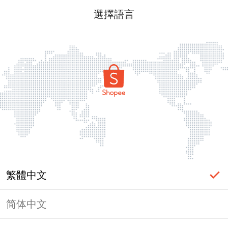
選擇語言
繁體中文
简体中文
頁面無法顯示