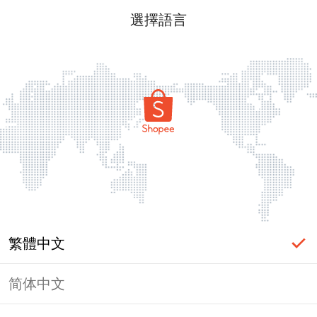
選擇語言
繁體中文
简体中文
頁面無法顯示