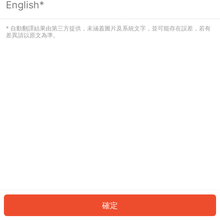
English*
發生錯誤！請登入並再試一次或回到主
頁。
* 自動翻譯結果由第三方提供，未涵蓋圖片及系統文字，並可能存在誤差，若有
差異請以原文為準。
登入
返回首頁
確定
ID: 28600b79b19-557c-40f0-a1be-8ec56893b9d9