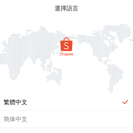
選擇語言
繁體中文
简体中文
頁面無法顯示