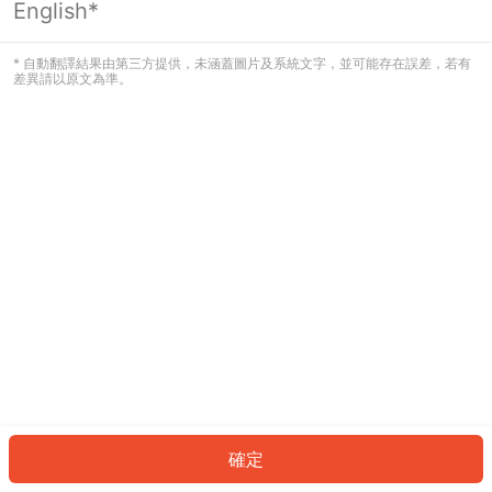
English*
發生錯誤！請登入並再試一次或回到主
頁。
* 自動翻譯結果由第三方提供，未涵蓋圖片及系統文字，並可能存在誤差，若有
差異請以原文為準。
登入
返回首頁
確定
ID: 398e0612fb5-eb0a-4cc6-87c0-8bc58a4403ce