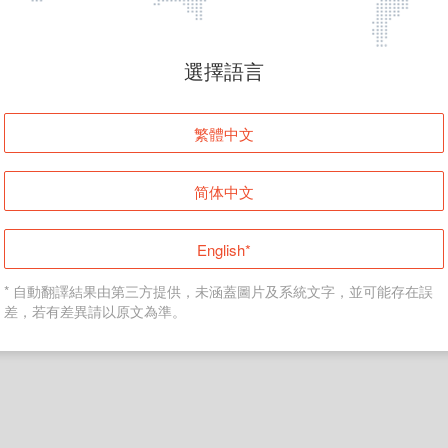
頁面無法顯示
選擇語言
發生錯誤！請登入並再試一次或回到主頁。
繁體中文
登入
简体中文
返回首頁
English*
* 自動翻譯結果由第三方提供，未涵蓋圖片及系統文字，並可能存在誤
差，若有差異請以原文為準。