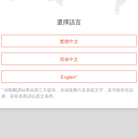
頁面無法顯示
選擇語言
發生錯誤！請登入並再試一次或回到主頁。
繁體中文
登入
简体中文
返回首頁
English*
* 自動翻譯結果由第三方提供，未涵蓋圖片及系統文字，並可能存在誤
差，若有差異請以原文為準。