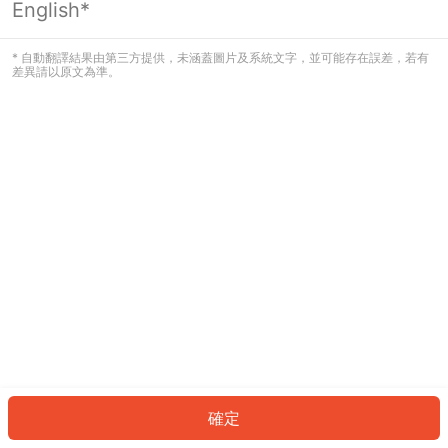
English*
發生錯誤！請登入並再試一次或回到主
頁。
* 自動翻譯結果由第三方提供，未涵蓋圖片及系統文字，並可能存在誤差，若有
差異請以原文為準。
登入
返回首頁
確定
ID: 925c3e1838-9b7a-4abc-80f3-f3519b764b08