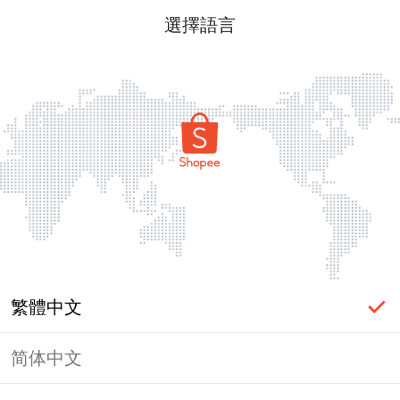
選擇語言
繁體中文
简体中文
頁面無法顯示