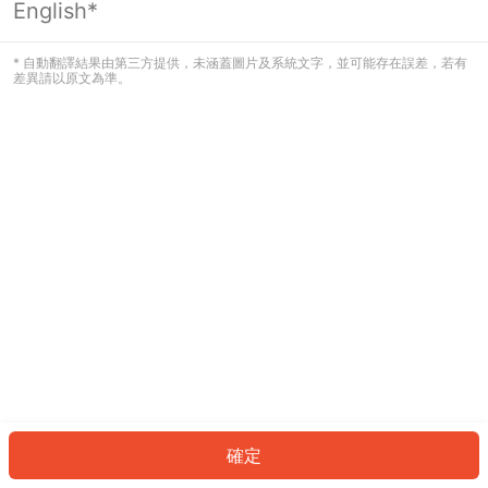
English*
發生錯誤！請登入並再試一次或回到主
頁。
* 自動翻譯結果由第三方提供，未涵蓋圖片及系統文字，並可能存在誤差，若有
差異請以原文為準。
登入
返回首頁
確定
ID: 738bcad8436-e27c-4c6f-818f-b6919df65aaa