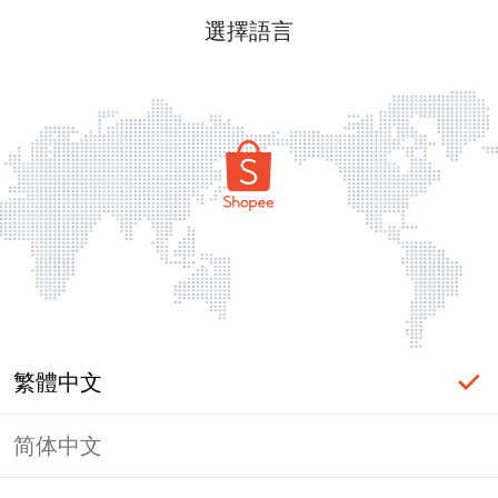
選擇語言
繁體中文
简体中文
頁面無法顯示