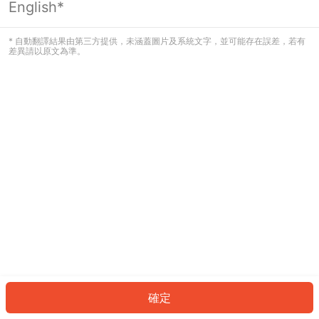
English*
發生錯誤！請登入並再試一次或回到主
頁。
* 自動翻譯結果由第三方提供，未涵蓋圖片及系統文字，並可能存在誤差，若有
差異請以原文為準。
登入
返回首頁
確定
ID: 9271ce38886-c852-4847-aff2-20fcca1cc6fb