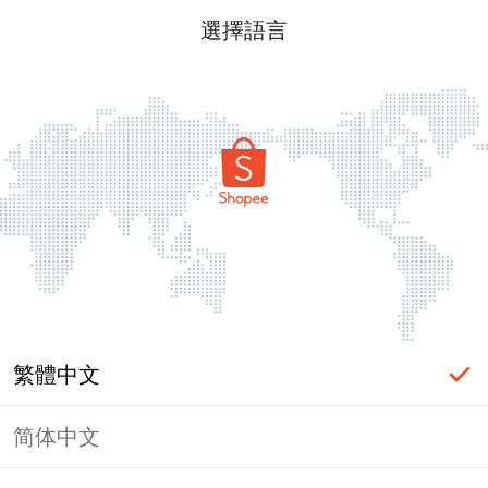
選擇語言
繁體中文
简体中文
頁面無法顯示