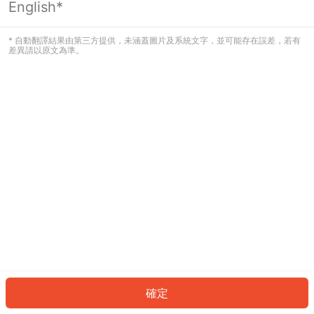
English*
發生錯誤！請登入並再試一次或回到主
頁。
* 自動翻譯結果由第三方提供，未涵蓋圖片及系統文字，並可能存在誤差，若有
差異請以原文為準。
登入
返回首頁
確定
ID: 46198ee4d56-5b58-4c8a-8a82-646bffa982d8