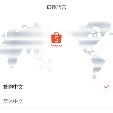
選擇語言
繁體中文
简体中文
頁面無法顯示