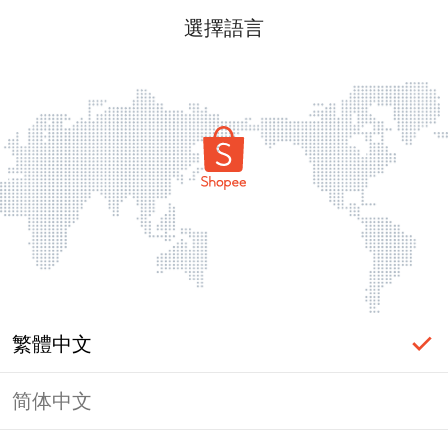
選擇語言
繁體中文
简体中文
頁面無法顯示