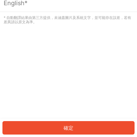
English*
發生錯誤！請登入並再試一次或回到主
頁。
* 自動翻譯結果由第三方提供，未涵蓋圖片及系統文字，並可能存在誤差，若有
差異請以原文為準。
登入
返回首頁
確定
ID: 328e5a0f0b6-2f8f-466c-9a1b-587b7d3b57b2