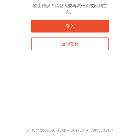
English*
發生錯誤！請登入並再試一次或回到主
頁。
* 自動翻譯結果由第三方提供，未涵蓋圖片及系統文字，並可能存在誤差，若有
差異請以原文為準。
登入
返回首頁
確定
ID: 10142bc2bd6-a06b-436e-8314-38f1504918f1