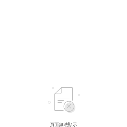
選擇語言
繁體中文
简体中文
頁面無法顯示