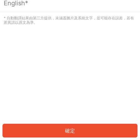
English*
發生錯誤！請登入並再試一次或回到主
頁。
* 自動翻譯結果由第三方提供，未涵蓋圖片及系統文字，並可能存在誤差，若有
差異請以原文為準。
登入
返回首頁
確定
ID: 430f328bbc6-ec3d-470c-9383-5759b74f21f0