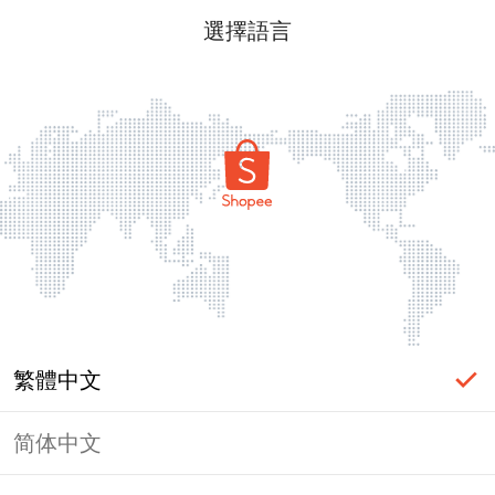
選擇語言
繁體中文
简体中文
頁面無法顯示