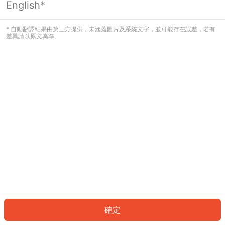
English*
發生錯誤！請登入並再試一次或回到主
頁。
* 自動翻譯結果由第三方提供，未涵蓋圖片及系統文字，並可能存在誤差，若有
差異請以原文為準。
登入
返回首頁
確定
ID: 999aef94013-0d2a-4d2c-872c-7fa738c9a502