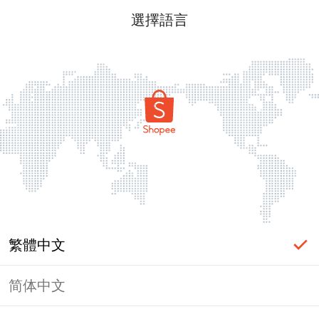
選擇語言
繁體中文
简体中文
頁面無法顯示