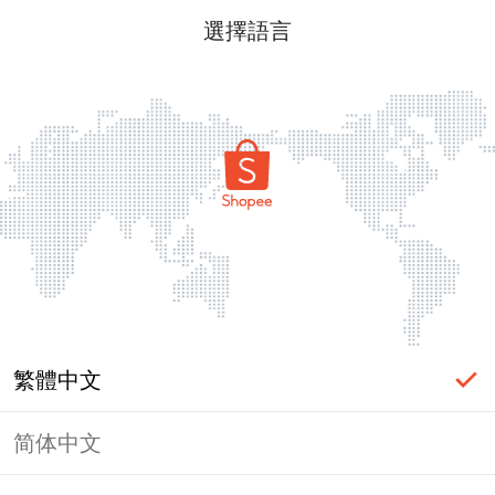
選擇語言
繁體中文
简体中文
頁面無法顯示