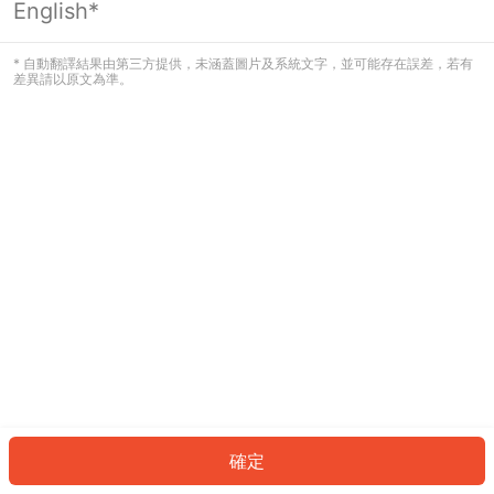
English*
發生錯誤！請登入並再試一次或回到主
頁。
* 自動翻譯結果由第三方提供，未涵蓋圖片及系統文字，並可能存在誤差，若有
差異請以原文為準。
登入
返回首頁
確定
ID: 888d2d53a1d-1b8e-48ad-b012-ccac33f819c5