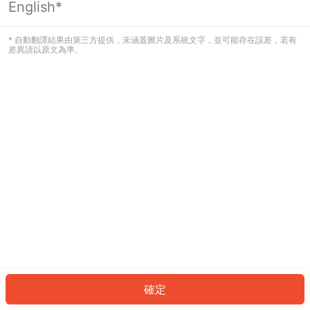
English*
發生錯誤！請登入並再試一次或回到主
頁。
* 自動翻譯結果由第三方提供，未涵蓋圖片及系統文字，並可能存在誤差，若有
差異請以原文為準。
登入
返回首頁
確定
ID: 15061976146-b664-40bd-b624-23ad5c6e0f57