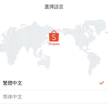
選擇語言
繁體中文
简体中文
頁面無法顯示