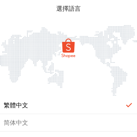
選擇語言
繁體中文
简体中文
頁面無法顯示