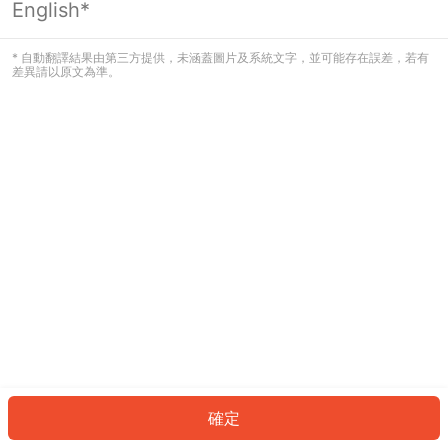
English*
發生錯誤！請登入並再試一次或回到主
頁。
* 自動翻譯結果由第三方提供，未涵蓋圖片及系統文字，並可能存在誤差，若有
差異請以原文為準。
登入
返回首頁
確定
ID: 9132d63b11b-c8e1-462d-86e9-1cdf839fdbad