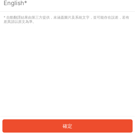
English*
發生錯誤！請登入並再試一次或回到主
頁。
* 自動翻譯結果由第三方提供，未涵蓋圖片及系統文字，並可能存在誤差，若有
差異請以原文為準。
登入
返回首頁
確定
ID: 310cdeae4b5-0a9b-4d86-b20b-4537a380873c