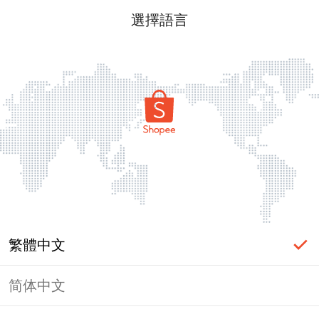
選擇語言
繁體中文
简体中文
頁面無法顯示