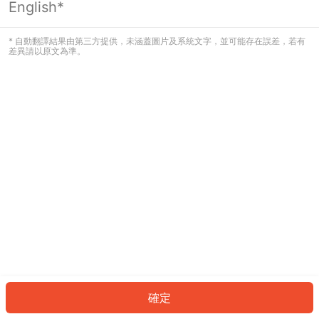
English*
發生錯誤！請登入並再試一次或回到主
頁。
* 自動翻譯結果由第三方提供，未涵蓋圖片及系統文字，並可能存在誤差，若有
差異請以原文為準。
登入
返回首頁
確定
ID: 98123f341b6-566d-4357-8ad2-9046344d68fa