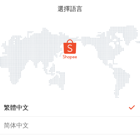
選擇語言
繁體中文
简体中文
頁面無法顯示