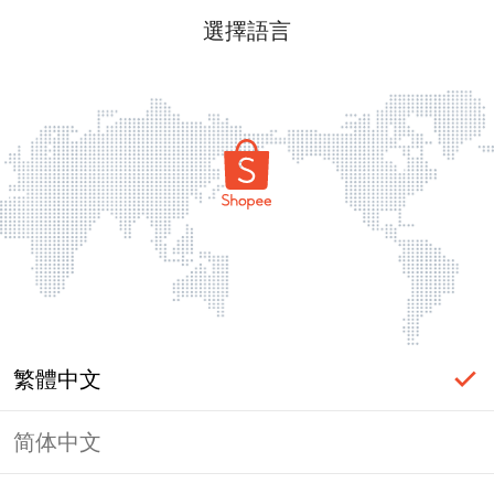
選擇語言
繁體中文
简体中文
頁面無法顯示