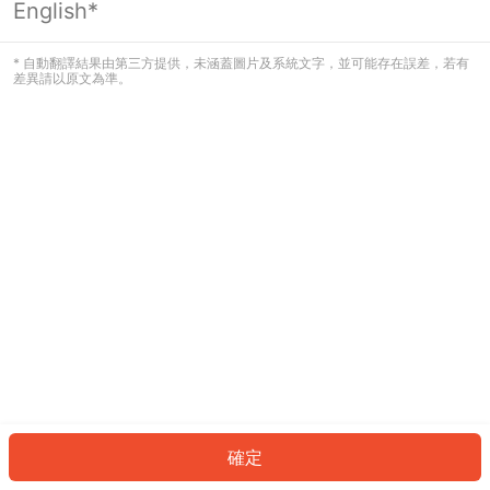
English*
發生錯誤！請登入並再試一次或回到主
頁。
* 自動翻譯結果由第三方提供，未涵蓋圖片及系統文字，並可能存在誤差，若有
差異請以原文為準。
登入
返回首頁
確定
ID: 28415820e00-f101-4d4b-bc2e-7ed9e42bbe72