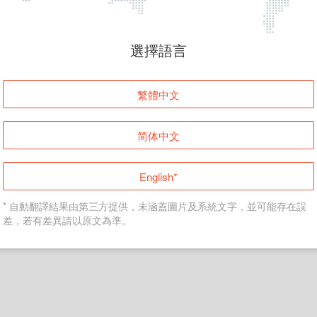
頁面無法顯示
選擇語言
發生錯誤！請登入並再試一次或回到主頁。
繁體中文
登入
简体中文
返回首頁
English*
* 自動翻譯結果由第三方提供，未涵蓋圖片及系統文字，並可能存在誤
差，若有差異請以原文為準。