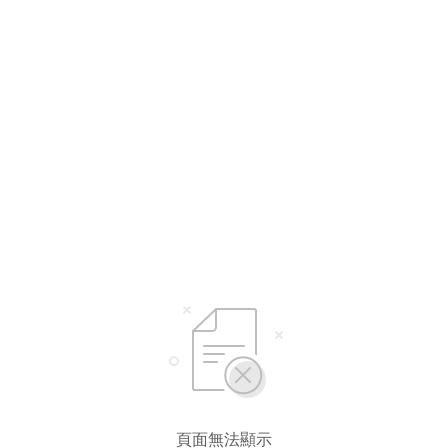
選擇語言
繁體中文
简体中文
English*
* 自動翻譯結果由第三方提供，未涵蓋圖片及系統文字，並可能存在誤差，若有
差異請以原文為準。
頁面無法顯示