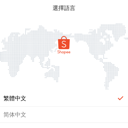
選擇語言
繁體中文
简体中文
頁面無法顯示