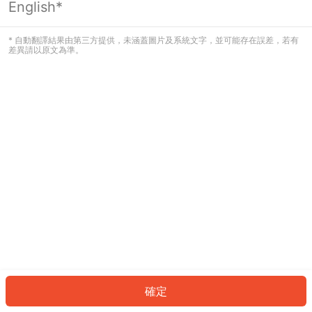
English*
發生錯誤！請登入並再試一次或回到主
頁。
* 自動翻譯結果由第三方提供，未涵蓋圖片及系統文字，並可能存在誤差，若有
差異請以原文為準。
登入
返回首頁
確定
ID: 1734eedde70-5859-40cd-861b-2d8c8b8a05c7