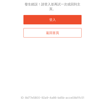
發生錯誤！請登入並再試一次或回到主
頁。
登入
返回首頁
確定
ID: 8d77e5800-92a9-4a86-bd5b-acce08d1fc51