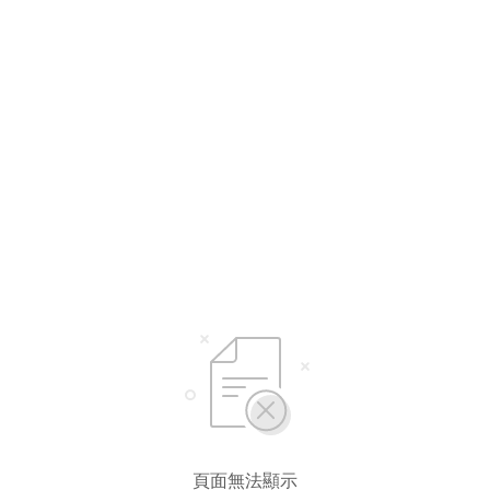
選擇語言
繁體中文
简体中文
English*
* 自動翻譯結果由第三方提供，未涵蓋圖片及系統文字，並可能存在誤差，若有
差異請以原文為準。
頁面無法顯示