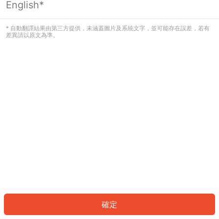
English*
發生錯誤！請登入並再試一次或回到主
頁。
* 自動翻譯結果由第三方提供，未涵蓋圖片及系統文字，並可能存在誤差，若有
差異請以原文為準。
登入
返回首頁
確定
ID: 8644d50bee4-4f96-4c69-88f9-3334ef5bdfef