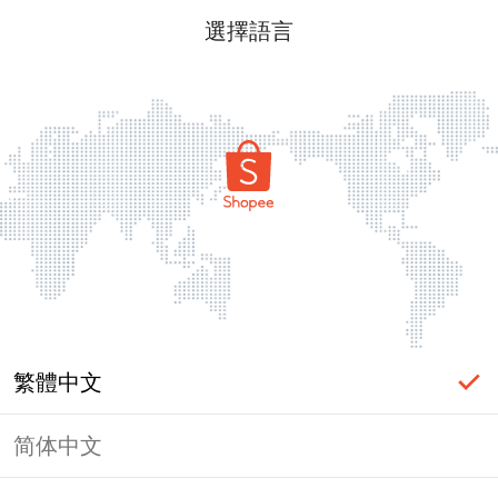
選擇語言
繁體中文
简体中文
頁面無法顯示