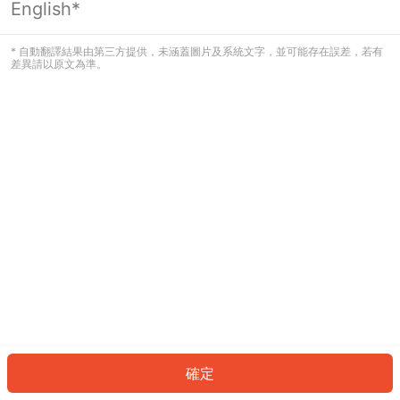
English*
發生錯誤！請登入並再試一次或回到主
頁。
* 自動翻譯結果由第三方提供，未涵蓋圖片及系統文字，並可能存在誤差，若有
差異請以原文為準。
登入
返回首頁
確定
ID: 862ceef9ea6-b58b-405a-ba8d-6eae30eef442