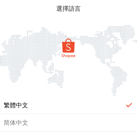
選擇語言
繁體中文
简体中文
頁面無法顯示