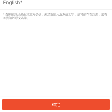
English*
發生錯誤！請登入並再試一次或回到主
頁。
* 自動翻譯結果由第三方提供，未涵蓋圖片及系統文字，並可能存在誤差，若有
差異請以原文為準。
登入
返回首頁
確定
ID: 5734c4a2d6d-9778-4164-ab09-f8a43b722e01