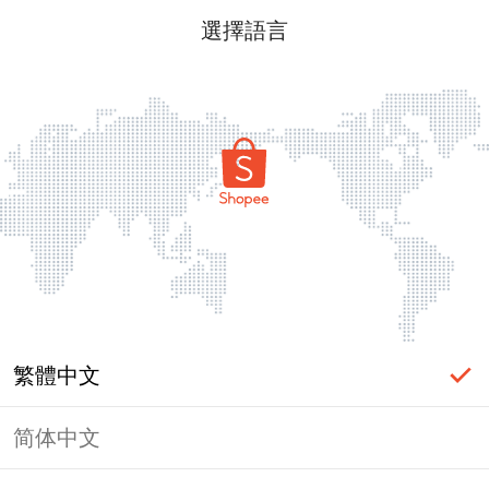
選擇語言
繁體中文
简体中文
頁面無法顯示