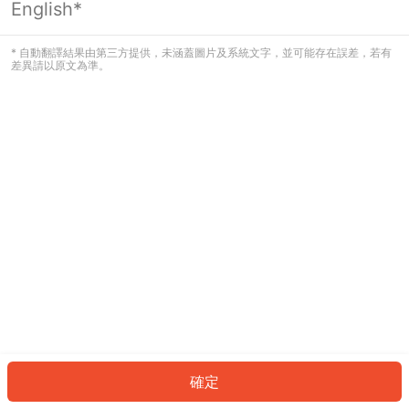
English*
發生錯誤！請登入並再試一次或回到主
頁。
* 自動翻譯結果由第三方提供，未涵蓋圖片及系統文字，並可能存在誤差，若有
差異請以原文為準。
登入
返回首頁
確定
ID: 4209b6f1a51-3bb3-4acc-ba8d-4b9c8b99f0b2