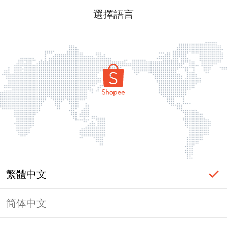
選擇語言
繁體中文
简体中文
頁面無法顯示