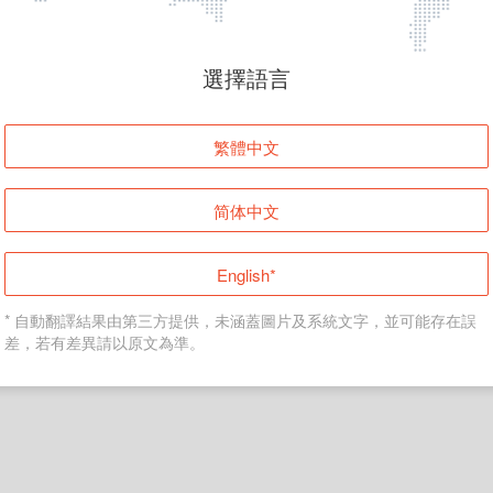
頁面無法顯示
選擇語言
發生錯誤！請登入並再試一次或回到主頁。
繁體中文
登入
简体中文
返回首頁
English*
* 自動翻譯結果由第三方提供，未涵蓋圖片及系統文字，並可能存在誤
差，若有差異請以原文為準。