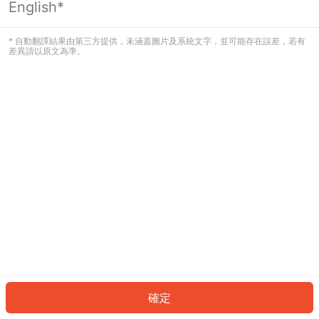
English*
發生錯誤！請登入並再試一次或回到主
頁。
* 自動翻譯結果由第三方提供，未涵蓋圖片及系統文字，並可能存在誤差，若有
差異請以原文為準。
登入
返回首頁
確定
ID: 34d32e5ef5-ca6c-4f58-bae8-b94844a0ada6