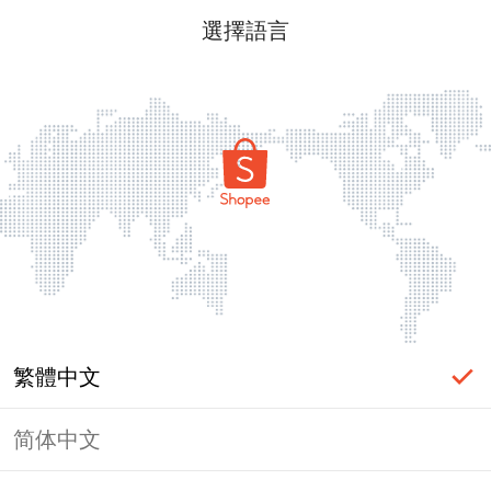
選擇語言
繁體中文
简体中文
頁面無法顯示