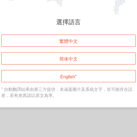
頁面無法顯示
選擇語言
發生錯誤！請登入並再試一次或回到主頁。
繁體中文
登入
简体中文
返回首頁
English*
* 自動翻譯結果由第三方提供，未涵蓋圖片及系統文字，並可能存在誤
差，若有差異請以原文為準。