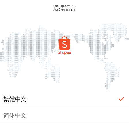
選擇語言
繁體中文
简体中文
頁面無法顯示