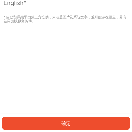
English*
發生錯誤！請登入並再試一次或回到主
頁。
* 自動翻譯結果由第三方提供，未涵蓋圖片及系統文字，並可能存在誤差，若有
差異請以原文為準。
登入
返回首頁
確定
ID: 1963a9ec005-eb7e-4ba3-874f-64dc92869dcf