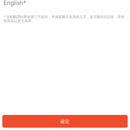
English*
發生錯誤！請登入並再試一次或回到主
頁。
* 自動翻譯結果由第三方提供，未涵蓋圖片及系統文字，並可能存在誤差，若有
差異請以原文為準。
登入
返回首頁
確定
ID: 57637c2c2cc-53e9-41e5-be65-600f7199d8dd