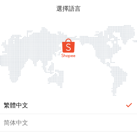
選擇語言
繁體中文
简体中文
頁面無法顯示