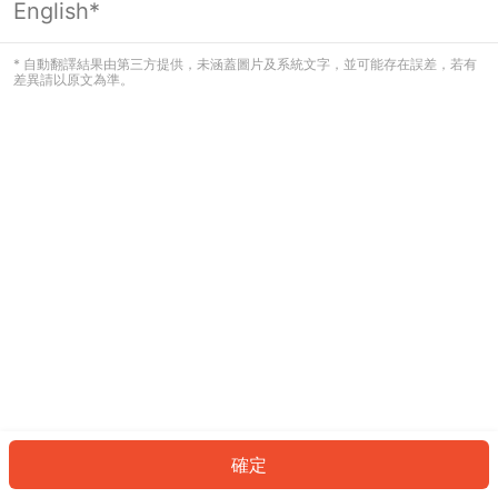
English*
發生錯誤！請登入並再試一次或回到主
頁。
* 自動翻譯結果由第三方提供，未涵蓋圖片及系統文字，並可能存在誤差，若有
差異請以原文為準。
登入
返回首頁
確定
ID: 4547896f65c-d2dd-409d-ac7e-7bd257990fd2