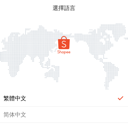
選擇語言
繁體中文
简体中文
頁面無法顯示