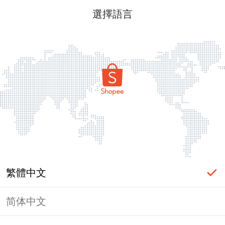
選擇語言
繁體中文
简体中文
頁面無法顯示