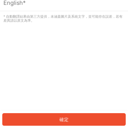
English*
發生錯誤！請登入並再試一次或回到主
頁。
* 自動翻譯結果由第三方提供，未涵蓋圖片及系統文字，並可能存在誤差，若有
差異請以原文為準。
登入
返回首頁
確定
ID: 998a034c825-ed4a-4340-8ab0-0775d955a9fa