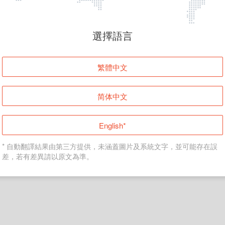
頁面無法顯示
選擇語言
發生錯誤！請登入並再試一次或回到主頁。
繁體中文
登入
简体中文
返回首頁
English*
* 自動翻譯結果由第三方提供，未涵蓋圖片及系統文字，並可能存在誤
差，若有差異請以原文為準。